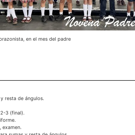
razonista, en el mes del padre
 y resta de ángulos.
2-3 (final).
iforme.
, examen.
para sumas y resta de ángulos.