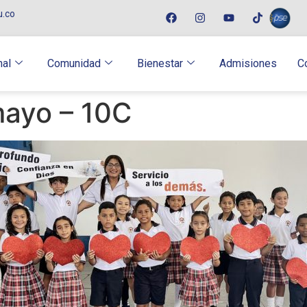
u.co
nal
Comunidad
Bienestar
Admisiones
C
mayo – 10C