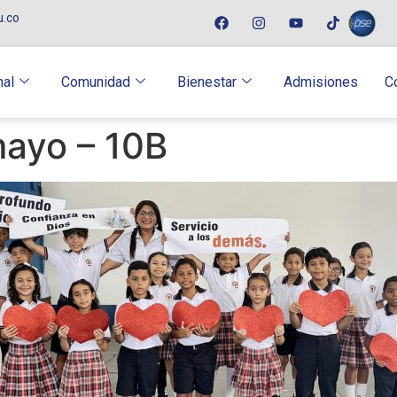
u.co
nal
Comunidad
Bienestar
Admisiones
C
mayo – 10B