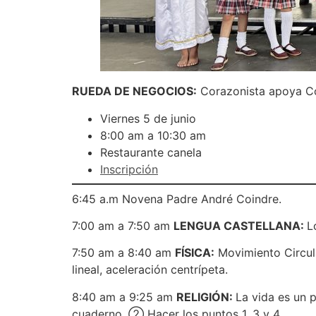
RUEDA DE NEGOCIOS:
Corazonista apoya Co
Viernes 5 de junio
8:00 am a 10:30 am
Restaurante canela
Inscripción
6:45 a.m Novena Padre André Coindre.
7:00 am a 7:50 am
LENGUA CASTELLANA:
L
7:50 am a 8:40 am
FÍSICA:
Movimiento Circula
lineal, aceleración centrípeta.
8:40 am a 9:25 am
RELIGIÓN:
La vida es un p
cuaderno. ② Hacer los puntos 1, 3 y 4.