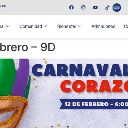
u.co
nal
Comunidad
Bienestar
Admisiones
C
ebrero – 9D