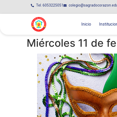
Tel. 6053225051
colegio@sagradocorazon.ed
Inicio
Institucio
Miércoles 11 de f