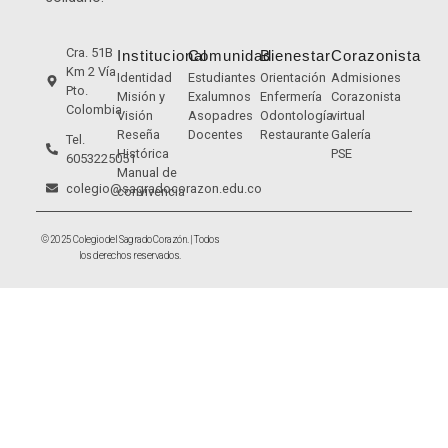
Cra. 51B
Institucional
Comunidad
Bienestar
Corazonista
Km 2 Vía
Identidad
Estudiantes
Orientación
Admisiones
Pto.
Misión y
Exalumnos
Enfermería
Corazonista
Colombia
Visión
Asopadres
Odontología
virtual
Reseña
Docentes
Restaurante
Galería
Tel.
Histórica
PSE
6053225051
Manual de
colegio@sagradocorazon.edu.co
convivencia
© 2025 Colegio del Sagrado Corazón. | Todos
los derechos reservados.