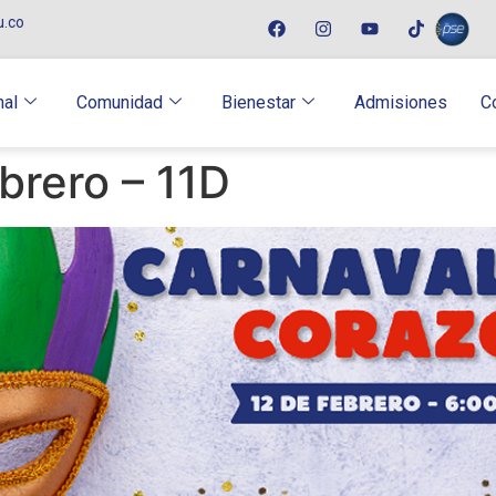
u.co
nal
Comunidad
Bienestar
Admisiones
C
brero – 11D