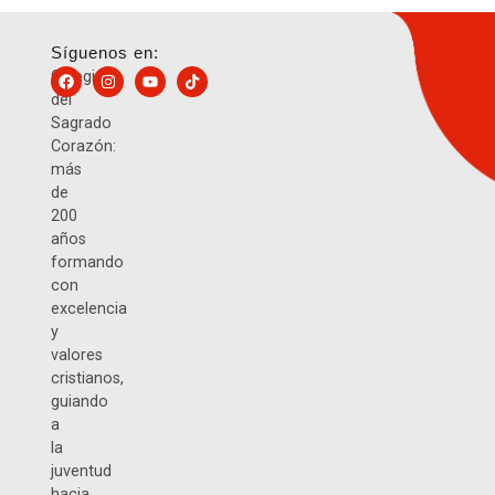
Síguenos en:
Colegio
del
Sagrado
Corazón:
más
de
200
años
formando
con
excelencia
y
valores
cristianos,
guiando
a
la
juventud
hacia