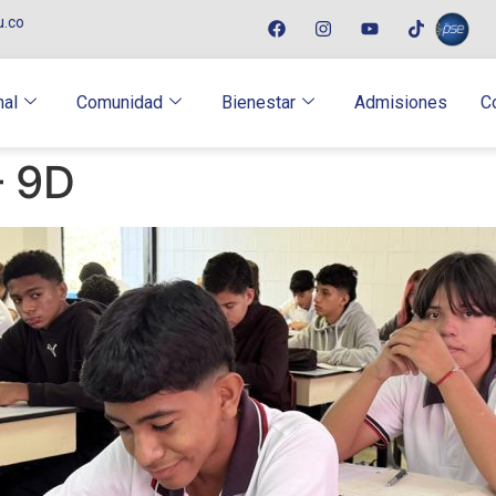
u.co
nal
Comunidad
Bienestar
Admisiones
C
– 9D