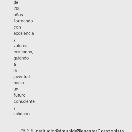
de
200
años
formando
con
excelencia
y
valores
cristianos,
guiando
a
la
juventud
hacia
un
futuro
consciente
y
solidario.
Cra. 51B
Institucional
Comunidad
Bienestar
Corazonista