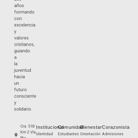
años
formando
con
excelencia
y
valores
cristianos,
guiando
a
la
juventud
hacia
un
futuro
consciente
y
solidario.
Cra. 51B
Institucional
Comunidad
Bienestar
Corazonista
Km 2 Vía
Identidad
Estudiantes
Orientación
Admisiones
Pto.