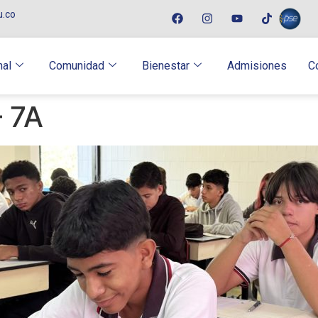
u.co
nal
Comunidad
Bienestar
Admisiones
C
– 7A