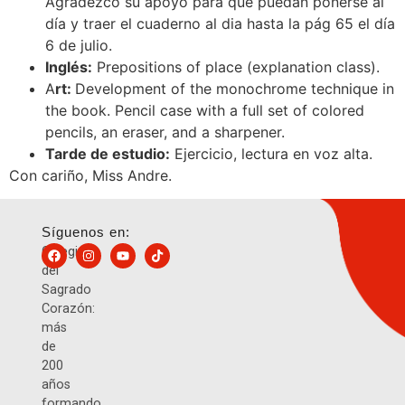
Agradezco su apoyo para que puedan ponerse al
día y traer el cuaderno al dia hasta la pág 65 el día
6 de julio.
Inglés:
Prepositions of place (explanation class).
A
rt:
Development of the monochrome technique in
the book. Pencil case with a full set of colored
pencils, an eraser, and a sharpener.
Tarde de estudio:
Ejercicio, lectura en voz alta.
Con cariño, Miss Andre.
Síguenos en:
Colegio
del
Sagrado
Corazón:
más
de
200
años
formando