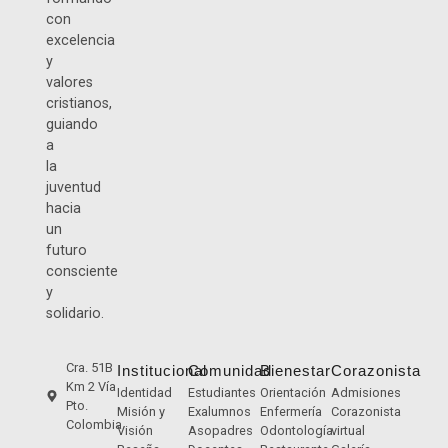
con
excelencia
y
valores
cristianos,
guiando
a
la
juventud
hacia
un
futuro
consciente
y
solidario.
Cra. 51B
Institucional
Comunidad
Bienestar
Corazonista
Km 2 Vía
Identidad
Estudiantes
Orientación
Admisiones
Pto.
Misión y
Exalumnos
Enfermería
Corazonista
Colombia
Visión
Asopadres
Odontología
virtual