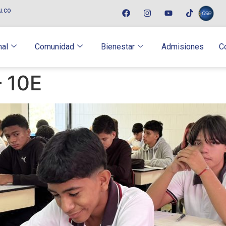
u.co
nal
Comunidad
Bienestar
Admisiones
C
– 10E