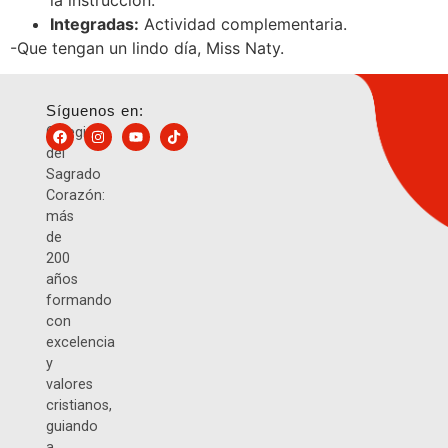
la instrucción.
Integradas:
Actividad complementaria.
-Que tengan un lindo día, Miss Naty.
Síguenos en:
Colegio
del
Sagrado
Corazón:
más
de
200
años
formando
con
excelencia
y
valores
cristianos,
guiando
a