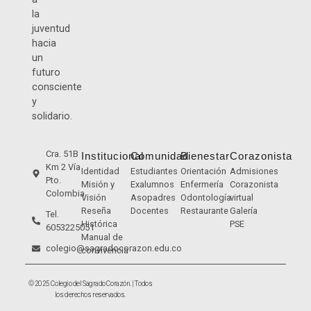
la
juventud
hacia
un
futuro
consciente
y
solidario.
Cra. 51B
Institucional
Comunidad
Bienestar
Corazonista
Km 2 Vía
Identidad
Estudiantes
Orientación
Admisiones
Pto.
Misión y
Exalumnos
Enfermería
Corazonista
Colombia
Visión
Asopadres
Odontología
virtual
Reseña
Docentes
Restaurante
Galería
Tel.
Histórica
PSE
6053225051
Manual de
colegio@sagradocorazon.edu.co
convivencia
© 2025 Colegio del Sagrado Corazón. | Todos
los derechos reservados.