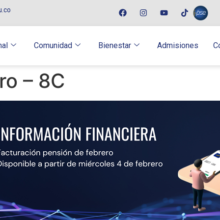
u.co
nal
Comunidad
Bienestar
Admisiones
C
ro – 8C