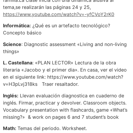
familia.La clase inicia con una dínamica alusiva al
tema,se realizarán las páginas 24 y 25,
https://www.youtube.com/watch?v=-yfCVoY2rK0
Informática:
¿Qué es un artefacto tecnológico?
Concepto básico
Science
: Diagnostic assessment «Living and non-living
things»
L. Castellana
: «PLAN LECTOR» Lectura de la obra
literaria «Jacobo y el primer dia». En casa, ver el video
en el siguiente link: https://www.youtube.com/watch?
v=H3pLvj318ks Traer resaltador.
Inglés:
Llevan evaluación diagnostica en cuaderno de
inglés. Firmar, practicar y devolver. Classroom objects.
Vocabulary presentation with flashcards, game «What’s
missing?» & work on pages 6 and 7 student’s book
Math:
Temas del periodo. Worksheet.