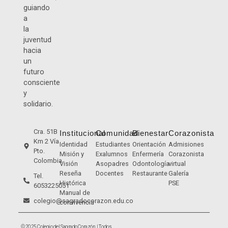
guiando
a
la
juventud
hacia
un
futuro
consciente
y
solidario.
Cra. 51B
Institucional
Comunidad
Bienestar
Corazonista
Km 2 Vía
Identidad
Estudiantes
Orientación
Admisiones
Pto.
Misión y
Exalumnos
Enfermería
Corazonista
Colombia
Visión
Asopadres
Odontología
virtual
Reseña
Docentes
Restaurante
Galería
Tel.
Histórica
PSE
6053225051
Manual de
colegio@sagradocorazon.edu.co
convivencia
© 2025 Colegio del Sagrado Corazón. | Todos