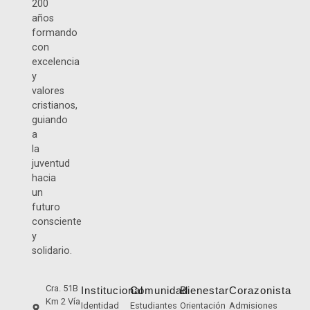
200
años
formando
con
excelencia
y
valores
cristianos,
guiando
a
la
juventud
hacia
un
futuro
consciente
y
solidario.
Cra. 51B
Institucional
Comunidad
Bienestar
Corazonista
Km 2 Vía
Identidad
Estudiantes
Orientación
Admisiones