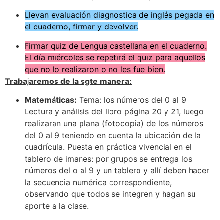
Llevan evaluación diagnostica de inglés pegada en
el cuaderno, firmar y devolver.
Firmar quiz de Lengua castellana en el cuaderno.
El día miércoles se repetirá el quiz para aquellos
que no lo realizaron o no les fue bien.
Trabajaremos de la sgte manera:
Matemáticas:
Tema: los números del 0 al 9
Lectura y análisis del libro página 20 y 21, luego
realizaran una plana (fotocopia) de los números
del 0 al 9 teniendo en cuenta la ubicación de la
cuadrícula. Puesta en práctica vivencial en el
tablero de imanes: por grupos se entrega los
números del o al 9 y un tablero y allí deben hacer
la secuencia numérica correspondiente,
observando que todos se integren y hagan su
aporte a la clase.