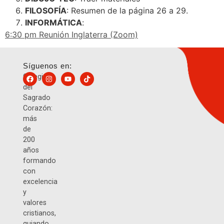
FILOSOFÍA
: Resumen de la página 26 a 29.
INFORMÁTICA
:
6:30 pm Reunión Inglaterra (Zoom)
Síguenos en:
Colegio
del
Sagrado
Corazón:
más
de
200
años
formando
con
excelencia
y
valores
cristianos,
guiando