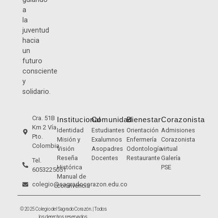
a
la
juventud
hacia
un
futuro
consciente
y
solidario.
Cra. 51B
Institucional
Comunidad
Bienestar
Corazonista
Km 2 Vía
Identidad
Estudiantes
Orientación
Admisiones
Pto.
Misión y
Exalumnos
Enfermería
Corazonista
Colombia
Visión
Asopadres
Odontología
virtual
Reseña
Docentes
Restaurante
Galería
Tel.
Histórica
PSE
6053225051
Manual de
colegio@sagradocorazon.edu.co
convivencia
© 2025 Colegio del Sagrado Corazón. | Todos
los derechos reservados.