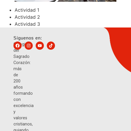
Actividad 1
Actividad 2
Actividad 3
Síguenos en:
Colegio
del
Sagrado
Corazón:
más
de
200
años
formando
con
excelencia
y
valores
cristianos,
guiando