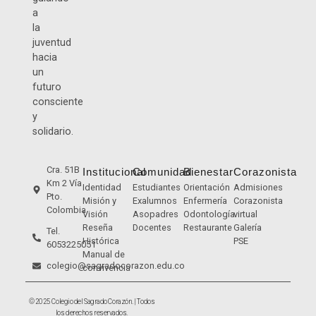
a
la
juventud
hacia
un
futuro
consciente
y
solidario.
Cra. 51B
Institucional
Comunidad
Bienestar
Corazonista
Km 2 Vía
Identidad
Estudiantes
Orientación
Admisiones
Pto.
Misión y
Exalumnos
Enfermería
Corazonista
Colombia
Visión
Asopadres
Odontología
virtual
Reseña
Docentes
Restaurante
Galería
Tel.
Histórica
PSE
6053225051
Manual de
colegio@sagradocorazon.edu.co
convivencia
© 2025 Colegio del Sagrado Corazón. | Todos
los derechos reservados.