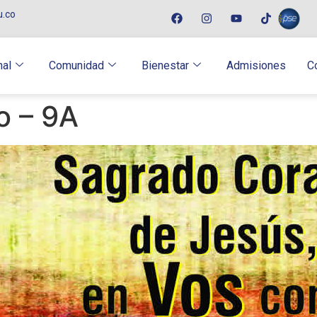
u.co
nal
Comunidad
Bienestar
Admisiones
C
o – 9A