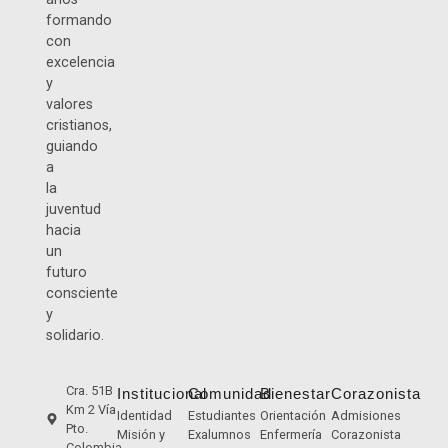
formando
con
excelencia
y
valores
cristianos,
guiando
a
la
juventud
hacia
un
futuro
consciente
y
solidario.
Cra. 51B
Institucional
Comunidad
Bienestar
Corazonista
Km 2 Vía
Identidad
Estudiantes
Orientación
Admisiones
Pto.
Misión y
Exalumnos
Enfermería
Corazonista
Colombia