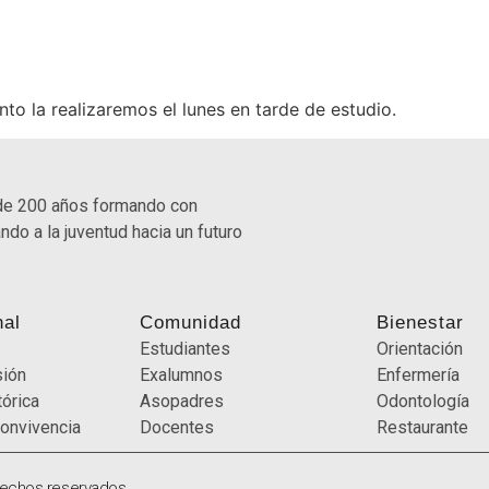
anto la realizaremos el lunes en tarde de estudio.
de 200 años formando con
ndo a la juventud hacia un futuro
nal
Comunidad
Bienestar
Estudiantes
Orientación
sión
Exalumnos
Enfermería
órica
Asopadres
Odontología
onvivencia
Docentes
Restaurante
rechos reservados.