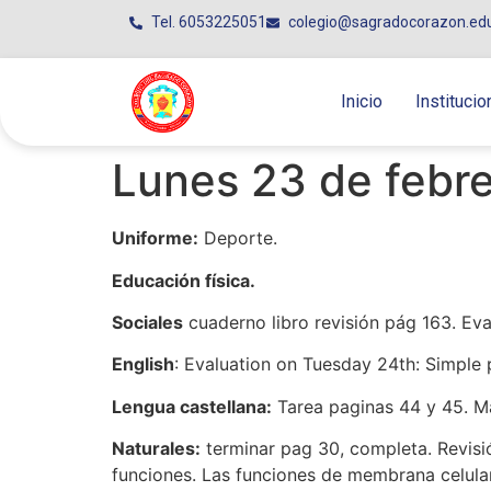
Tel. 6053225051
colegio@sagradocorazon.ed
Inicio
Institucio
Lunes 23 de febre
Uniforme:
Deporte.
Educación física.
Sociales
cuaderno libro revisión pág 163. Eva
English
: Evaluation on Tuesday 24th: Simple 
Lengua castellana:
Tarea paginas 44 y 45. Ma
Naturales:
terminar pag 30, completa. Revisión
funciones. Las funciones de membrana celular