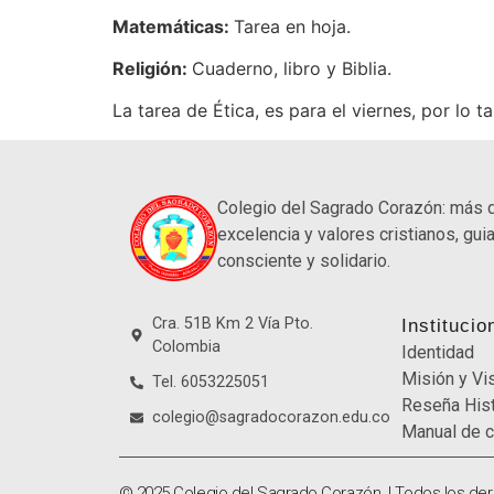
Matemáticas:
Tarea en hoja.
Religión:
Cuaderno, libro y Biblia.
La tarea de Ética, es para el viernes, por lo t
Colegio del Sagrado Corazón: más 
excelencia y valores cristianos, guia
consciente y solidario.
Cra. 51B Km 2 Vía Pto.
Institucio
Colombia
Identidad
Misión y Vi
Tel. 6053225051
Reseña Hist
colegio@sagradocorazon.edu.co
Manual de c
© 2025 Colegio del Sagrado Corazón. | Todos los de