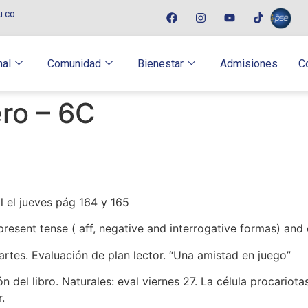
u.co
nal
Comunidad
Bienestar
Admisiones
C
ro – 6C
l el jueves pág 164 y 165
present tense ( aff, negative and interrogative formas) and
rtes. Evaluación de plan lector. “Una amistad en juego”
 del libro. Naturales: eval viernes 27. La célula procariota
.