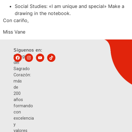
Social Studies: «I am unique and special» Make a
drawing in the notebook.
Con cariño,
Miss Vane
Síguenos en:
Colegio
del
Sagrado
Corazón:
más
de
200
años
formando
con
excelencia
y
valores