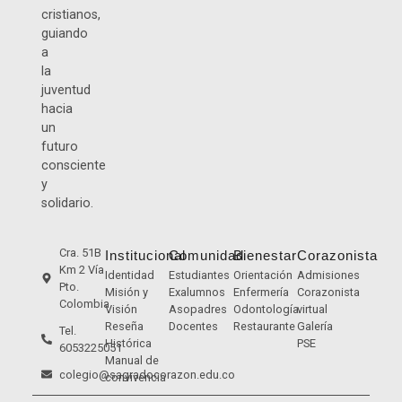
cristianos,
guiando
a
la
juventud
hacia
un
futuro
consciente
y
solidario.
Cra. 51B
Institucional
Comunidad
Bienestar
Corazonista
Km 2 Vía
Identidad
Estudiantes
Orientación
Admisiones
Pto.
Misión y
Exalumnos
Enfermería
Corazonista
Colombia
Visión
Asopadres
Odontología
virtual
Reseña
Docentes
Restaurante
Galería
Tel.
Histórica
PSE
6053225051
Manual de
colegio@sagradocorazon.edu.co
convivencia