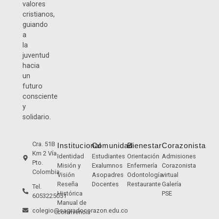
valores
cristianos,
guiando
a
la
juventud
hacia
un
futuro
consciente
y
solidario.
Cra. 51B
Institucional
Comunidad
Bienestar
Corazonista
Km 2 Vía
Identidad
Estudiantes
Orientación
Admisiones
Pto.
Misión y
Exalumnos
Enfermería
Corazonista
Colombia
Visión
Asopadres
Odontología
virtual
Reseña
Docentes
Restaurante
Galería
Tel.
Histórica
PSE
6053225051
Manual de
colegio@sagradocorazon.edu.co
convivencia