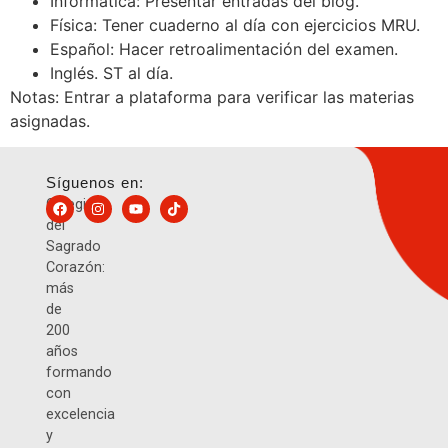
Informática: Presentar entradas del blog.
Física: Tener cuaderno al día con ejercicios MRU.
Español: Hacer retroalimentación del examen.
Inglés. ST al día.
Notas: Entrar a plataforma para verificar las materias
asignadas.
Síguenos en:
Colegio
del
Sagrado
Corazón:
más
de
200
años
formando
con
excelencia
y