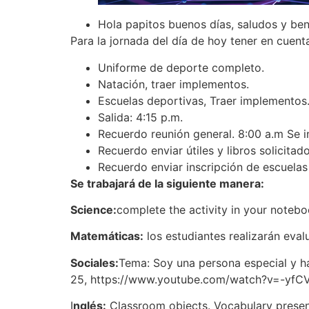
Hola papitos buenos días, saludos y ben
Para la jornada del día de hoy tener en cuent
Uniforme de deporte completo.
Natación, traer implementos.
Escuelas deportivas, Traer implementos
Salida: 4:15 p.m.
Recuerdo reunión general. 8:00 a.m Se in
Recuerdo enviar útiles y libros solicitad
Recuerdo enviar inscripción de escuelas
Se trabajará de la siguiente manera:
Science:
complete the activity in your notebo
Matemáticas:
los estudiantes realizarán eval
Sociales:
Tema: Soy una persona especial y hag
25, https://www.youtube.com/watch?v=-yfC
I
nglés:
Classroom objects. Vocabulary present