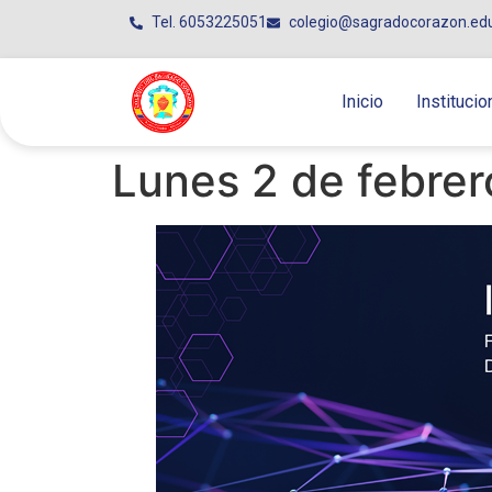
Tel. 6053225051
colegio@sagradocorazon.ed
Inicio
Institucio
Lunes 2 de febrer