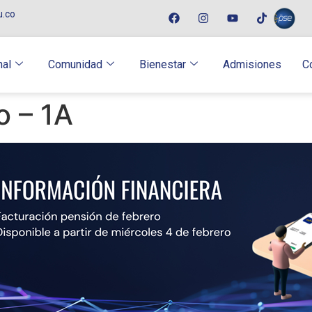
u.co
nal
Comunidad
Bienestar
Admisiones
C
o – 1A