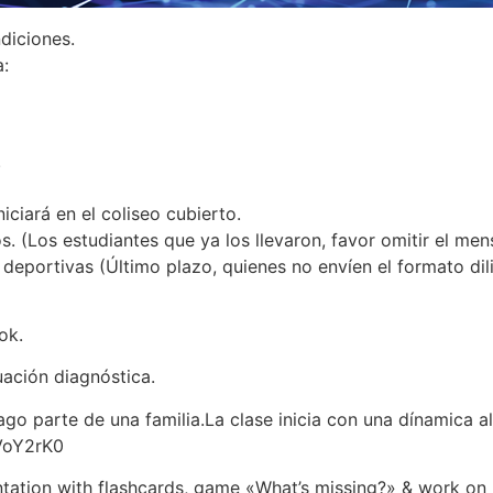
diciones.
a:
.
iciará en el coliseo cubierto.
os. (Los estudiantes que ya los llevaron, favor omitir el men
 deportivas (Último plazo, quienes no envíen el formato dil
ok.
uación diagnóstica.
o parte de una familia.La clase inicia con una dínamica al
VoY2rK0
ation with flashcards, game «What’s missing?» & work on 