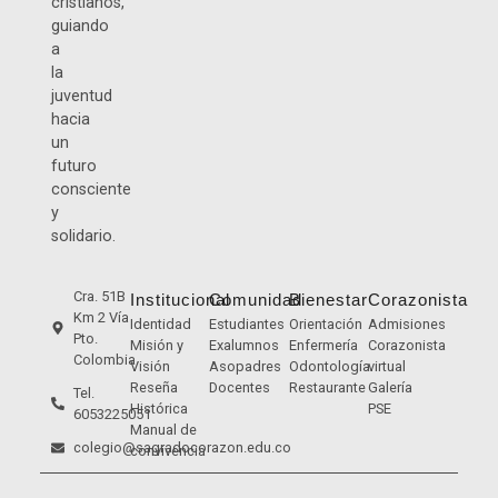
cristianos,
guiando
a
la
juventud
hacia
un
futuro
consciente
y
solidario.
Cra. 51B
Institucional
Comunidad
Bienestar
Corazonista
Km 2 Vía
Identidad
Estudiantes
Orientación
Admisiones
Pto.
Misión y
Exalumnos
Enfermería
Corazonista
Colombia
Visión
Asopadres
Odontología
virtual
Reseña
Docentes
Restaurante
Galería
Tel.
Histórica
PSE
6053225051
Manual de
colegio@sagradocorazon.edu.co
convivencia