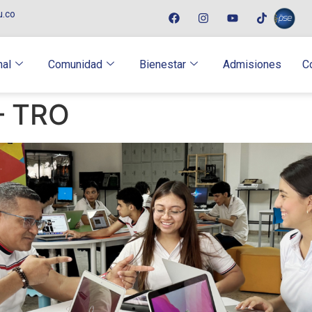
u.co
nal
Comunidad
Bienestar
Admisiones
C
 – TRO