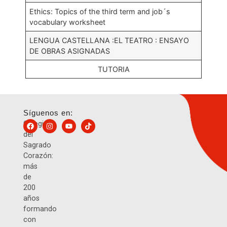
Ethics: Topics of the third term and job´s
vocabulary worksheet
LENGUA CASTELLANA :EL TEATRO : ENSAYO
DE OBRAS ASIGNADAS
TUTORIA
Síguenos en:
Colegio
del
Sagrado
Corazón:
más
de
200
años
formando
con