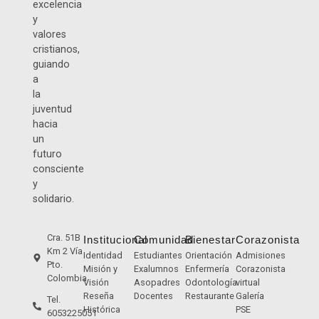
excelencia
y
valores
cristianos,
guiando
a
la
juventud
hacia
un
futuro
consciente
y
solidario.
Cra. 51B
Institucional
Comunidad
Bienestar
Corazonista
Km 2 Vía
Identidad
Estudiantes
Orientación
Admisiones
Pto.
Misión y
Exalumnos
Enfermería
Corazonista
Colombia
Visión
Asopadres
Odontología
virtual
Reseña
Docentes
Restaurante
Galería
Tel.
Histórica
PSE
6053225051