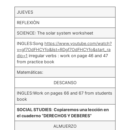
JUEVES
REFLEXIÒN
SCIENCE: The solar system worksheet
INGLES:Song
https://www.youtube.com/watch?
v=gf7OdFHCYfo&list=RDgf7OdFHCYfo&start_ra
dio=1
irregular verbs : work on page 46 and 47
from practice book
Matemáticas:
DESCANSO
INGLES:Work on pages 66 and 67 from students
book
SOCIAL STUDIES
:
Copiaremos una lección en
el cuaderno “DERECHOS Y DEBERES”
ALMUERZO