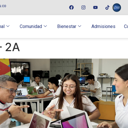
u.co
nal
Comunidad
Bienestar
Admisiones
C
– 2A