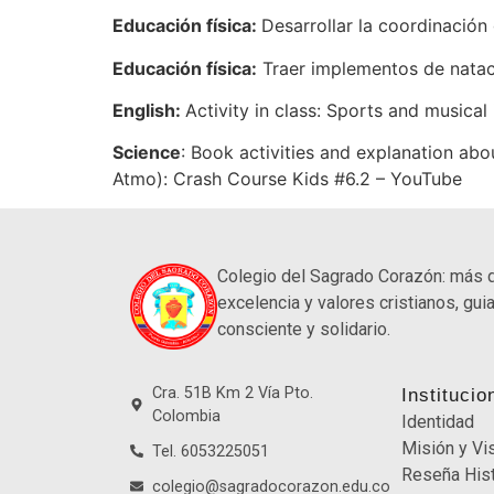
Educación física:
Desarrollar la coordinación
Educación física:
Traer implementos de natac
English:
Activity in class: Sports and musical
Science
: Book activities and explanation a
Atmo): Crash Course Kids #6.2 – YouTube
Colegio del Sagrado Corazón: más 
excelencia y valores cristianos, guia
consciente y solidario.
Cra. 51B Km 2 Vía Pto.
Institucio
Colombia
Identidad
Misión y Vi
Tel. 6053225051
Reseña Hist
colegio@sagradocorazon.edu.co