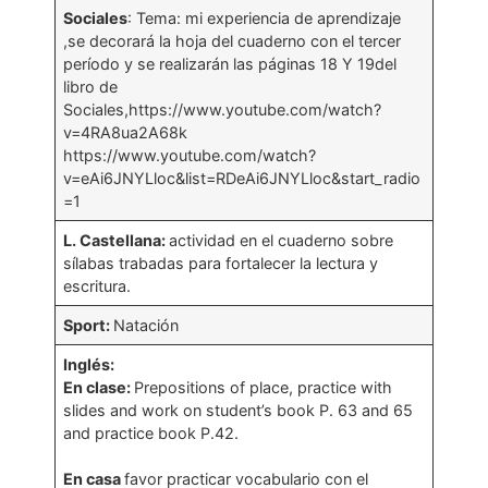
Sociales
: Tema: mi experiencia de aprendizaje
,se decorará la hoja del cuaderno con el tercer
período y se realizarán las páginas 18 Y 19del
libro de
Sociales,https://www.youtube.com/watch?
v=4RA8ua2A68k
https://www.youtube.com/watch?
v=eAi6JNYLloc&list=RDeAi6JNYLloc&start_radio
=1
L. Castellana:
actividad en el cuaderno sobre
sílabas trabadas para fortalecer la lectura y
escritura.
Sport:
Natación
Inglés:
En clase:
Prepositions of place, practice with
slides and work on student’s book P. 63 and 65
and practice book P.42.
En casa
favor practicar vocabulario con el