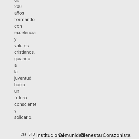
de
200
años
formando
con
excelencia
y
valores
cristianos,
guiando
a
la
juventud
hacia
un
futuro
consciente
y
solidario.
Cra. 51B
Institucional
Comunidad
Bienestar
Corazonista