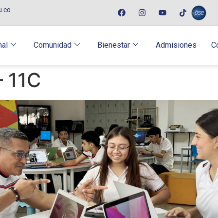
u.co
nal
Comunidad
Bienestar
Admisiones
C
– 11C