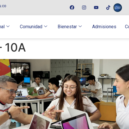
u.co
nal
Comunidad
Bienestar
Admisiones
C
– 10A