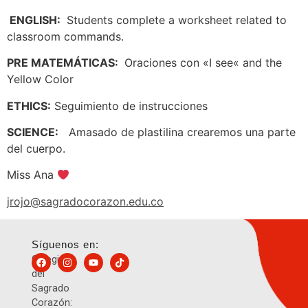
ENGLISH:
Students complete a worksheet related to
classroom commands.
PRE MATEMÁTICAS:
Oraciones con «I see« and the
Yellow Color
ETHICS:
Seguimiento de instrucciones
SCIENCE:
Amasado de plastilina crearemos una parte
del cuerpo.
Miss Ana
jrojo@sagradocorazon.edu.co
Síguenos en:
Colegio
del
Sagrado
Corazón: