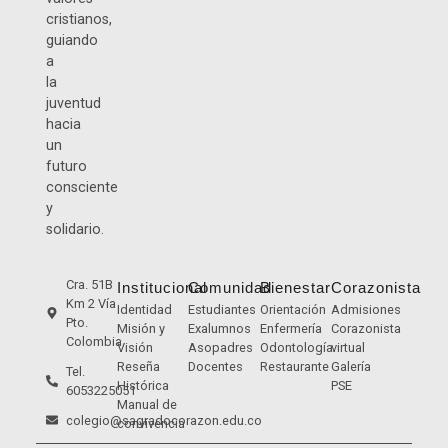
cristianos,
guiando
a
la
juventud
hacia
un
futuro
consciente
y
solidario.
Cra. 51B
Institucional
Comunidad
Bienestar
Corazonista
Km 2 Vía
Identidad
Estudiantes
Orientación
Admisiones
Pto.
Misión y
Exalumnos
Enfermería
Corazonista
Colombia
Visión
Asopadres
Odontología
virtual
Reseña
Docentes
Restaurante
Galería
Tel.
Histórica
PSE
6053225051
Manual de
colegio@sagradocorazon.edu.co
convivencia