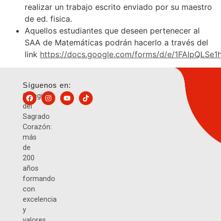
realizar un trabajo escrito enviado por su maestro
de ed. fisica.
Aquellos estudiantes que deseen pertenecer al
SAA de Matemáticas podrán hacerlo a través del
link
https://docs.google.com/forms/d/e/1FAIpQ
Síguenos en:
Colegio
del
Sagrado
Corazón:
más
de
200
años
formando
con
excelencia
y
valores