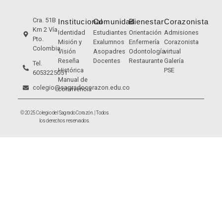
Cra. 51B
Institucional
Comunidad
Bienestar
Corazonista
Km 2 Vía
Identidad
Estudiantes
Orientación
Admisiones
Pto.
Misión y
Exalumnos
Enfermería
Corazonista
Colombia
Visión
Asopadres
Odontología
virtual
Reseña
Docentes
Restaurante
Galería
Tel.
Histórica
PSE
6053225051
Manual de
colegio@sagradocorazon.edu.co
convivencia
© 2025 Colegio del Sagrado Corazón. | Todos
los derechos reservados.