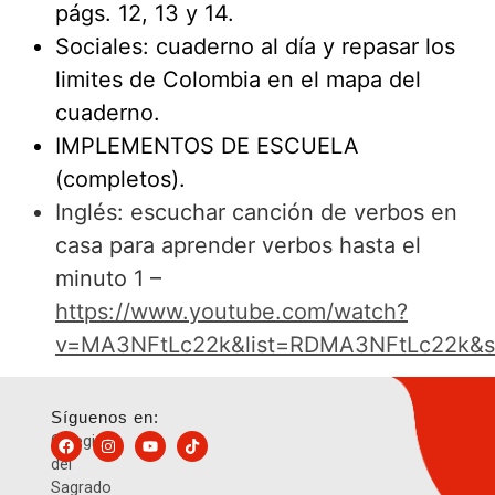
págs. 12, 13 y 14.
Sociales: cuaderno al día y repasar los
limites de Colombia en el mapa del
cuaderno.
IMPLEMENTOS DE ESCUELA
(completos).
Inglés: escuchar canción de verbos en
casa para aprender verbos hasta el
minuto 1 –
https://www.youtube.com/watch?
v=MA3NFtLc22k&list=RDMA3NFtLc22k&st
Síguenos en:
Colegio
del
Sagrado