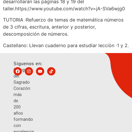
desarrollarán las páginas 18 y 19 del
taller.https://www.youtube.com/watch?v=jA-SVa6wjg0
TUTORIA :Refuerzo de temas de matemática números
de 3 cifras, escritura, anterior y posterior,
descomposición de números.
Castellano: Llevan cuaderno para estudiar lecciòn ·1 y 2.
Síguenos en:
Colegio
del
Sagrado
Corazón:
más
de
200
años
formando
con
excelencia