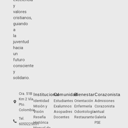
y
valores
cristianos,
guiando
a
la
juventud
hacia
un
futuro
consciente
y
solidario.
Cra. 51B
Institucional
Comunidad
Bienestar
Corazonista
Km 2 Vía
Identidad
Estudiantes
Orientación
Admisiones
Pto.
Misión y
Exalumnos
Enfermería
Corazonista
Colombia
Visión
Asopadres
Odontología
virtual
Reseña
Docentes
Restaurante
Galería
Tel.
Histórica
PSE
6053225051
Manual de