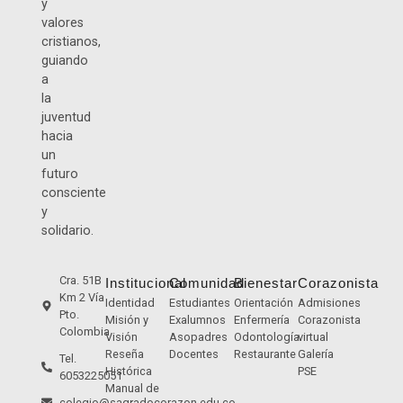
y
valores
cristianos,
guiando
a
la
juventud
hacia
un
futuro
consciente
y
solidario.
Cra. 51B
Institucional
Comunidad
Bienestar
Corazonista
Km 2 Vía
Identidad
Estudiantes
Orientación
Admisiones
Pto.
Misión y
Exalumnos
Enfermería
Corazonista
Colombia
Visión
Asopadres
Odontología
virtual
Reseña
Docentes
Restaurante
Galería
Tel.
Histórica
PSE
6053225051
Manual de
colegio@sagradocorazon.edu.co