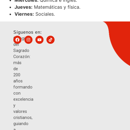
Miércoles:
Química e inglés.
Jueves:
Matemáticas y física.
Viernes:
Sociales.
Síguenos en:
Colegio
del
Sagrado
Corazón:
más
de
200
años
formando
con
excelencia
y
valores
cristianos,
guiando
a