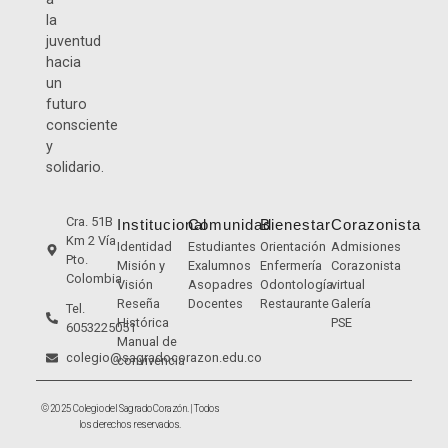
la
juventud
hacia
un
futuro
consciente
y
solidario.
Cra. 51B
Institucional
Comunidad
Bienestar
Corazonista
Km 2 Vía
Identidad
Estudiantes
Orientación
Admisiones
Pto.
Misión y
Exalumnos
Enfermería
Corazonista
Colombia
Visión
Asopadres
Odontología
virtual
Reseña
Docentes
Restaurante
Galería
Tel.
Histórica
PSE
6053225051
Manual de
colegio@sagradocorazon.edu.co
convivencia
© 2025 Colegio del Sagrado Corazón. | Todos
los derechos reservados.