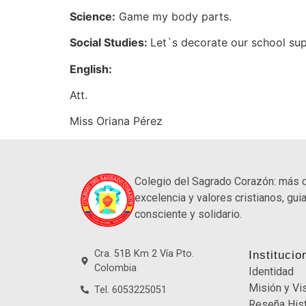
Science:
Game my body parts.
Social Studies:
Let`s decorate our school supp
English:
Att.
Miss Oriana Pérez
Colegio del Sagrado Corazón: más 
excelencia y valores cristianos, guia
consciente y solidario.
Cra. 51B Km 2 Vía Pto.
Institucio
Colombia
Identidad
Misión y Vi
Tel. 6053225051
Reseña Hist