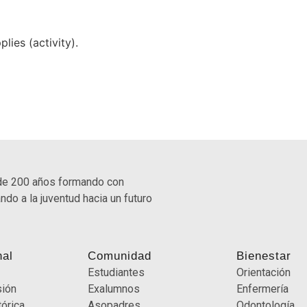
lies (activity).
de 200 años formando con
ndo a la juventud hacia un futuro
nal
Comunidad
Bienestar
Estudiantes
Orientación
sión
Exalumnos
Enfermería
órica
Asopadres
Odontología