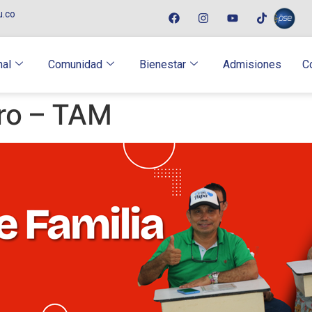
u.co
nal
Comunidad
Bienestar
Admisiones
C
ro – TAM