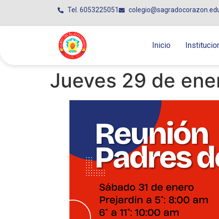
Tel. 6053225051
colegio@sagradocorazon.ed
Inicio
Institucio
Jueves 29 de ene