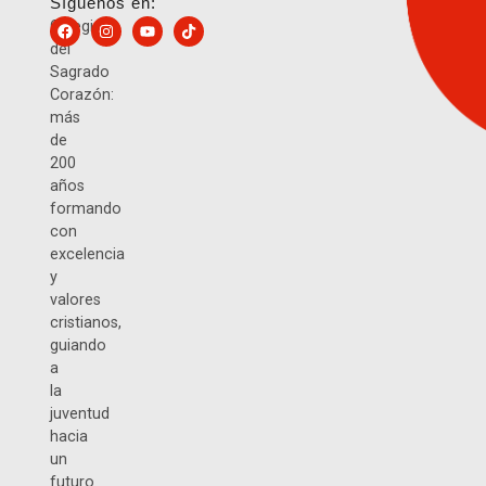
Síguenos en:
Colegio
del
Sagrado
Corazón:
más
de
200
años
formando
con
excelencia
y
valores
cristianos,
guiando
a
la
juventud
hacia
un
futuro