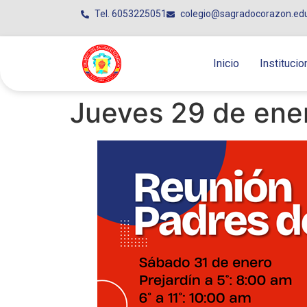
Tel. 6053225051
colegio@sagradocorazon.ed
Inicio
Institucio
Jueves 29 de ene