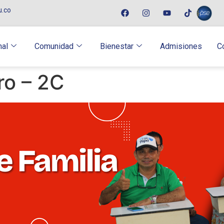
u.co
nal
Comunidad
Bienestar
Admisiones
C
ro – 2C