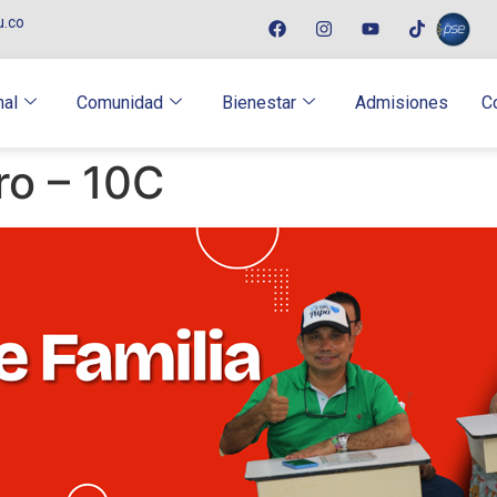
u.co
nal
Comunidad
Bienestar
Admisiones
C
ro – 10C