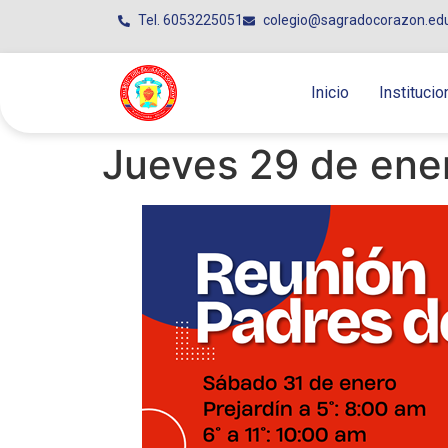
Tel. 6053225051
colegio@sagradocorazon.ed
Inicio
Institucio
Jueves 29 de ene