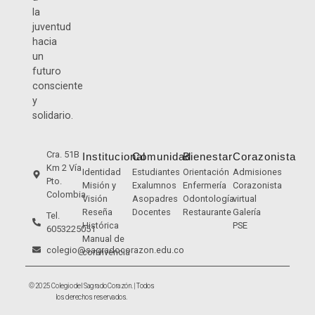
la
juventud
hacia
un
futuro
consciente
y
solidario.
Cra. 51B
Institucional
Comunidad
Bienestar
Corazonista
Km 2 Vía
Identidad
Estudiantes
Orientación
Admisiones
Pto.
Misión y
Exalumnos
Enfermería
Corazonista
Colombia
Visión
Asopadres
Odontología
virtual
Reseña
Docentes
Restaurante
Galería
Tel.
Histórica
PSE
6053225051
Manual de
colegio@sagradocorazon.edu.co
convivencia
© 2025 Colegio del Sagrado Corazón. | Todos
los derechos reservados.