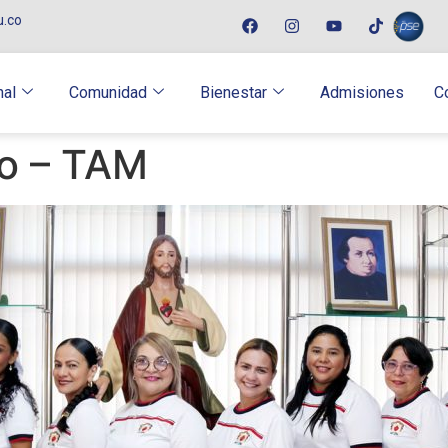
u.co
nal
Comunidad
Bienestar
Admisiones
C
o – TAM