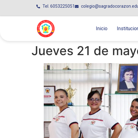
Tel. 6053225051
colegio@sagradocorazon.ed
Inicio
Institucio
Jueves 21 de may