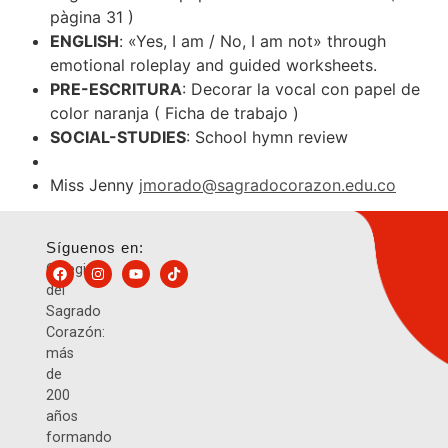
pàgina 31 )
ENGLISH
: «Yes, I am / No, I am not» through
emotional roleplay and guided worksheets.
PRE-ESCRITURA
: Decorar la vocal con papel de
color naranja ( Ficha de trabajo )
SOCIAL-STUDIES
: School hymn review
Miss Jenny
jmorado@sagradocorazon.edu.co
Síguenos en:
Colegio
del
Sagrado
Corazón:
más
de
200
años
formando