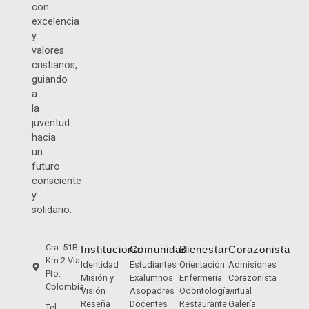
con
excelencia
y
valores
cristianos,
guiando
a
la
juventud
hacia
un
futuro
consciente
y
solidario.
Cra. 51B
Institucional
Comunidad
Bienestar
Corazonista
Km 2 Vía
Identidad
Estudiantes
Orientación
Admisiones
Pto.
Misión y
Exalumnos
Enfermería
Corazonista
Colombia
Visión
Asopadres
Odontología
virtual
Reseña
Docentes
Restaurante
Galería
Tel.