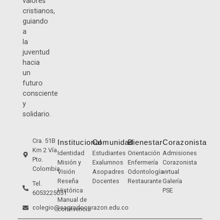
valores
cristianos,
guiando
a
la
juventud
hacia
un
futuro
consciente
y
solidario.
Cra. 51B
Institucional
Comunidad
Bienestar
Corazonista
Km 2 Vía
Identidad
Estudiantes
Orientación
Admisiones
Pto.
Misión y
Exalumnos
Enfermería
Corazonista
Colombia
Visión
Asopadres
Odontología
virtual
Reseña
Docentes
Restaurante
Galería
Tel.
Histórica
PSE
6053225051
Manual de
colegio@sagradocorazon.edu.co
convivencia