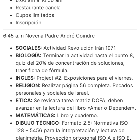
8:00 am a 10:30 am
Restaurante canela
Cupos limitados
Inscripción
6:45 a.m Novena Padre André Coindre
SOCIALES
: Actividad Revolución Irán 1971.
BIOLOGÍA:
Terminar la actividad hasta el punto 8,
quiz del 20% de concentración de soluciones,
traer ficha de fórmula.
INGLES:
Project #2. Exposiciones para el viernes.
RELIGION:
Realizar página 56 completa. Pecados
personales y sociales de Israel.
ETICA:
Se revisará tarea matriz DOFA, deben
avanzar en la lectura del libro «Amar o Depender».
MATEMÁTICAS
: Libro y cuaderno.
DIBUJO TÉCNICO
: Formato 2.5: Normativa ISO
128 – 5456 para la interpretación y lectura de
planimetría. Proyección ortogonal ISO A e ISO E,