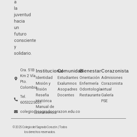
a
la
juventud
hacia
un
futuro
consciente
y
solidario.
Cra. 51B
Institucional
Comunidad
Bienestar
Corazonista
Km 2 Vía
Identidad
Estudiantes
Orientación
Admisiones
Pto.
Misión y
Exalumnos
Enfermería
Corazonista
Colombia
Visión
Asopadres
Odontología
virtual
Reseña
Docentes
Restaurante
Galería
Tel.
Histórica
PSE
6053225051
Manual de
colegio@sagradocorazon.edu.co
convivencia
© 2025 Colegio del Sagrado Corazón. | Todos
los derechos reservados.