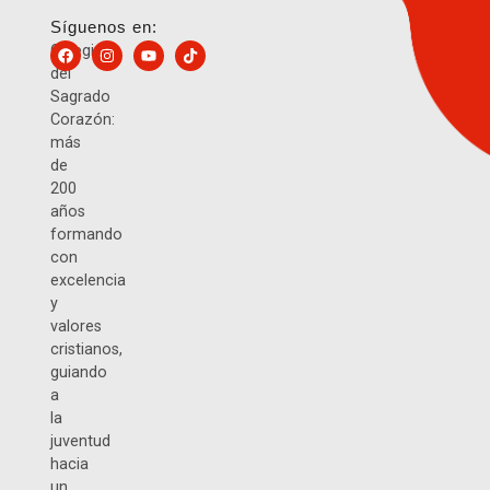
Síguenos en:
Colegio
del
Sagrado
Corazón:
más
de
200
años
formando
con
excelencia
y
valores
cristianos,
guiando
a
la
juventud
hacia
un