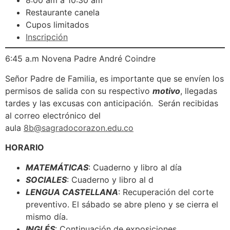
8:00 am a 10:30 am
Restaurante canela
Cupos limitados
Inscripción
6:45 a.m Novena Padre André Coindre
Señor Padre de Familia, es importante que se envíen los
permisos de salida con su respectivo
motivo
, llegadas
tardes y las excusas con anticipación. Serán recibidas
al correo electrónico del
aula
8b@sagradocorazon.edu.co
HORARIO
MATEMÁTICAS
: Cuaderno y libro al día
SOCIALES
: Cuaderno y libro al d
LENGUA CASTELLANA
: Recuperación del corte
preventivo. El sábado se abre pleno y se cierra el
mismo día.
INGLÉS
: Continuación de exposiciones