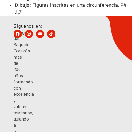
Dibujo:
Figuras inscritas en una circunferencia. P#
2,7
Síguenos en:
Colegio
del
Sagrado
Corazón:
más
de
200
años
formando
con
excelencia
y
valores
cristianos,
guiando
a
la